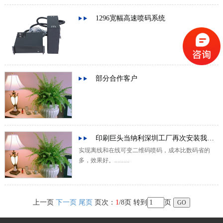
1296宽幅高速喷码系统
部分合作客户
印刷巨头当纳利深圳工厂再次安装我司UV设备
实现离线和在线可变二维码喷码，成本比数码省的
多，效果好。..........
上一页
下一页
尾页
页次：
1
/8页 转到
页