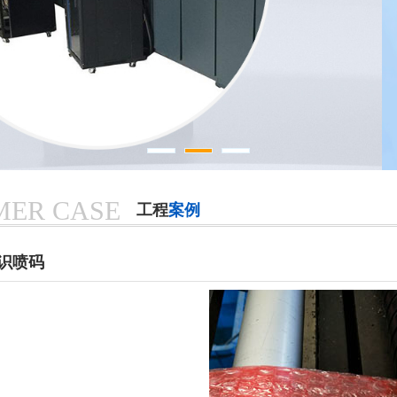
MER CASE
工程
案例
识喷码